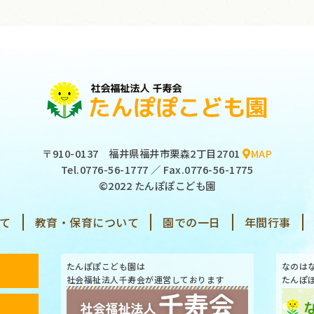
〒910-0137
福井県福井市栗森2丁目2701
MAP
Tel.
0776-56-1777
／ Fax.0776-56-1775
©2022 たんぽぽこども園
て
教育・保育について
園での一日
年間行事
たんぽぽこども園は
なのは
社会福祉法人千寿会が運営しております
たんぽ