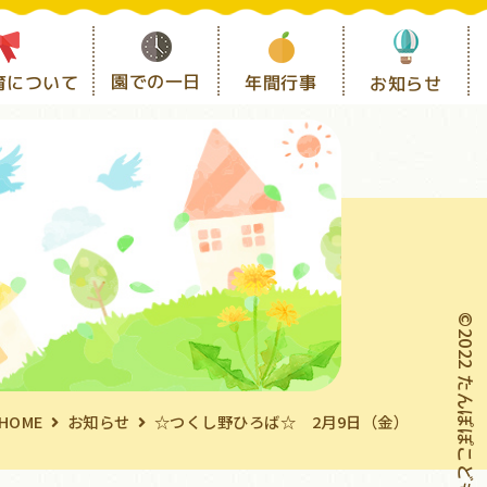
園での一日
育について
年間行事
お知らせ
©2022 たんぽぽこども園
HOME
お知らせ
☆つくし野ひろば☆ 2月9日（金）